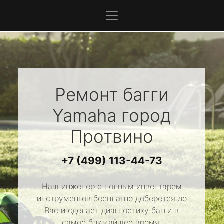
Ремонт багги
Yamaha
город
Протвино
+7 (499) 113-44-73
Наш инженер с полным инвентарем
инструментов бесплатно доберется до
Вас и сделает диагностику багги в
самое ближайшее время.