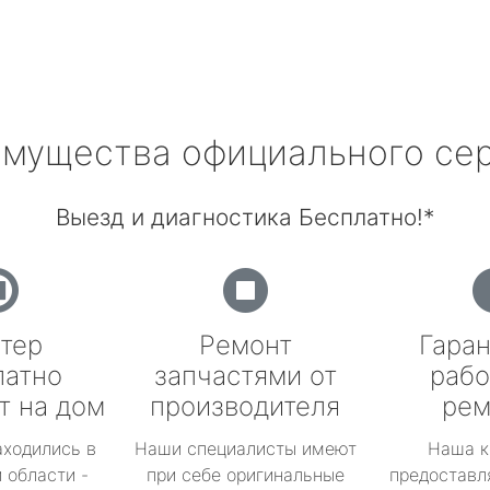
мущества официального се
Выезд и диагностика Бесплатно!*
тер
Ремонт
Гаран
латно
запчастями от
рабо
т на дом
производителя
рем
аходились в
Наши специалисты имеют
Наша к
 области -
при себе оригинальные
предоставл