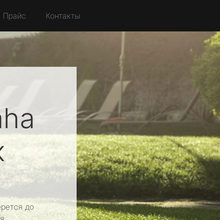
Прайс
Контакты
aha
к
рется до
я.