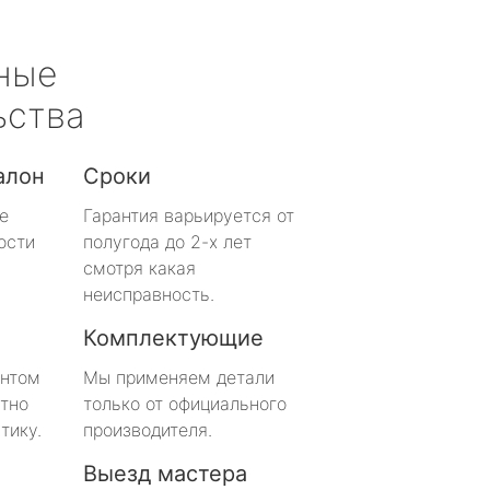
ные
ьства
алон
Сроки
е
Гарантия варьируется от
ости
полугода до 2-х лет
смотря какая
неисправность.
Комплектующие
онтом
Мы применяем детали
тно
только от официального
тику.
производителя.
Выезд мастера