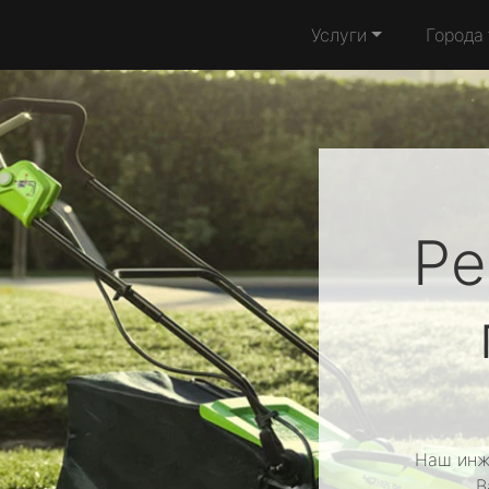
Услуги
Города
Ре
Наш инж
В