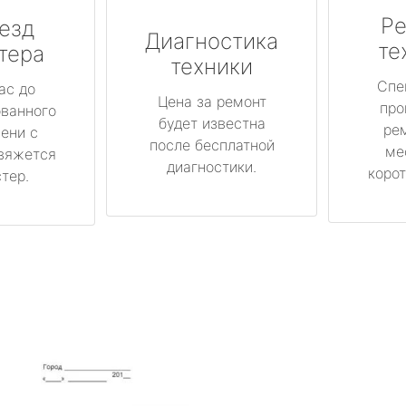
Ре
езд
Диагностика
те
тера
техники
Спе
ас до
Цена за ремонт
про
ованного
будет известна
ре
ени с
после бесплатной
ме
вяжется
диагностики.
корот
тер.