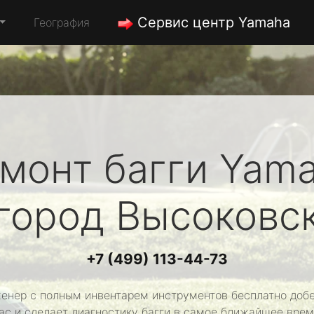
Сервис центр Yamaha
География
монт багги
Yam
город Высоковс
+7 (499) 113-44-73
енер с полным инвентарем инструментов бесплатно добе
ас и сделает диагностику багги в самое ближайшее врем