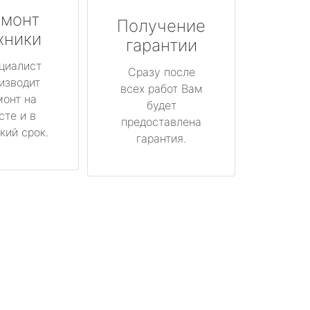
монт
Получение
хники
гарантии
циалист
Сразу после
изводит
всех работ Вам
монт на
будет
сте и в
предоставлена
кий срок.
гарантия.