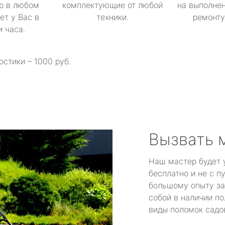
р в любом
комплектующие от любой
на выполнен
ет у Вас в
техники.
ремонту 
и часа.
остики – 1000 руб.
Вызвать 
Наш мастер будет 
бесплатно и не с п
большому опыту за
собой в наличии по
виды поломок садов