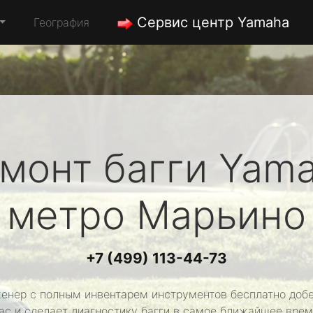
Сервис центр Yamaha
География
монт багги
Yam
метро Марьино
+7 (499) 113-44-73
енер с полным инвентарем инструментов бесплатно добе
ас и сделает диагностику багги в самое ближайшее врем