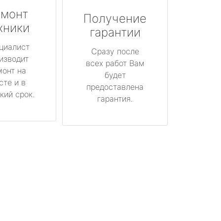
монт
Получение
хники
гарантии
циалист
Сразу после
изводит
всех работ Вам
монт на
будет
сте и в
предоставлена
кий срок.
гарантия.