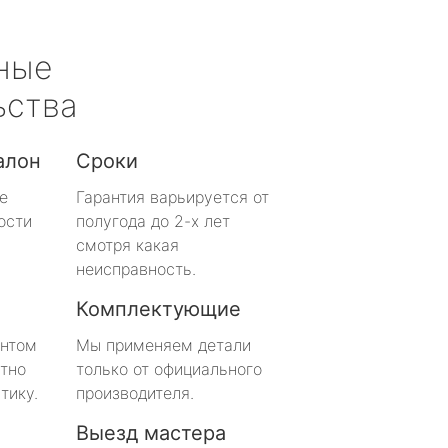
ные
ьства
алон
Сроки
е
Гарантия варьируется от
ости
полугода до 2-х лет
смотря какая
неисправность.
Комплектующие
онтом
Мы применяем детали
тно
только от официального
тику.
производителя.
Выезд мастера