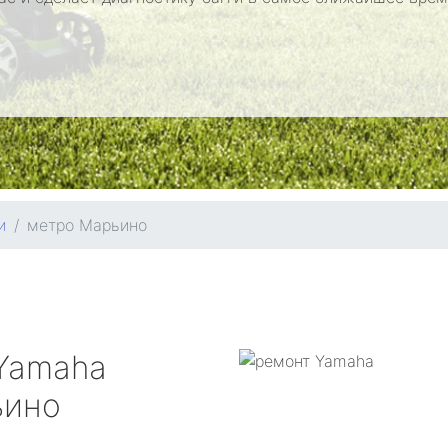
и
метро Марьино
Yamaha
ьино