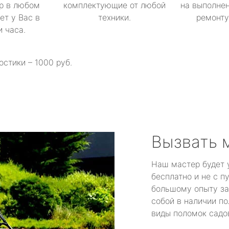
р в любом
комплектующие от любой
на выполнен
ет у Вас в
техники.
ремонту 
и часа.
остики – 1000 руб.
Вызвать 
Наш мастер будет 
бесплатно и не с п
большому опыту за
собой в наличии по
виды поломок садов