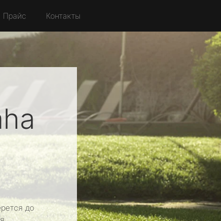
Прайс
Контакты
aha
рется до
я.