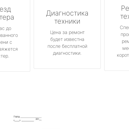
Ре
езд
Диагностика
те
тера
техники
Спе
ас до
Цена за ремонт
про
ованного
будет известна
ре
ени с
после бесплатной
ме
вяжется
диагностики.
корот
тер.