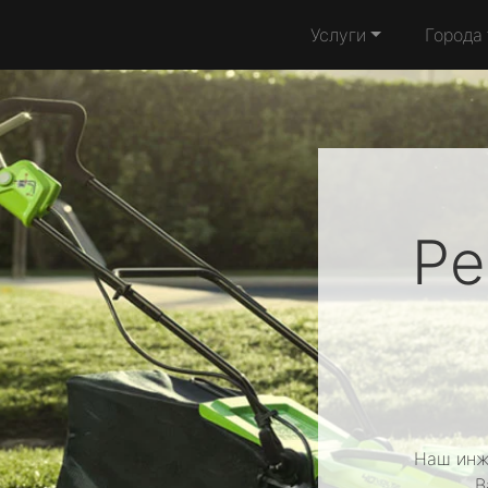
Услуги
Города
Ре
Наш инж
В