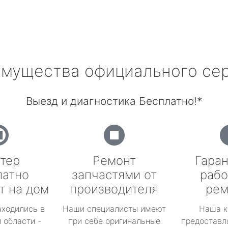
мущества официального се
Выезд и диагностика Бесплатно!*
тер
Ремонт
Гаран
латно
запчастями от
рабо
т на дом
производителя
рем
аходились в
Наши специалисты имеют
Наша к
 области -
при себе оригинальные
предоставл