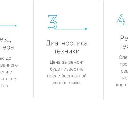
Ре
езд
Диагностика
те
тера
техники
Спе
ас до
Цена за ремонт
про
ованного
будет известна
ре
ени с
после бесплатной
ме
вяжется
диагностики.
корот
тер.