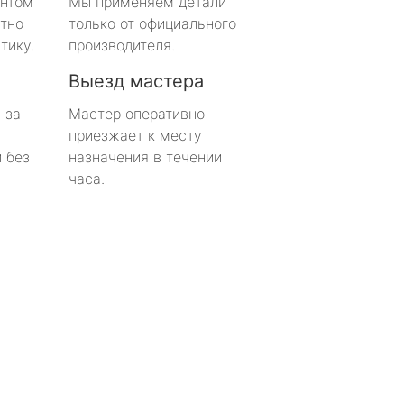
онтом
Мы применяем детали
тно
только от официального
тику.
производителя.
Выезд мастера
 за
Мастер оперативно
приезжает к месту
 без
назначения в течении
часа.