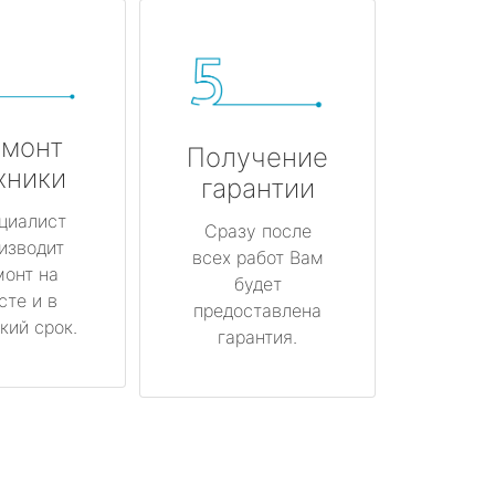
монт
Получение
хники
гарантии
циалист
Сразу после
изводит
всех работ Вам
монт на
будет
сте и в
предоставлена
кий срок.
гарантия.