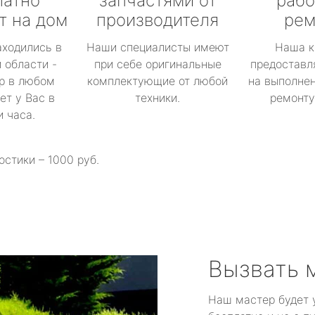
латно
запчастями от
рабо
т на дом
производителя
рем
аходились в
Наши специалисты имеют
Наша к
 области -
при себе оригинальные
предоставл
р в любом
комплектующие от любой
на выполнен
ет у Вас в
техники.
ремонту 
и часа.
остики – 1000 руб.
Вызвать 
Наш мастер будет 