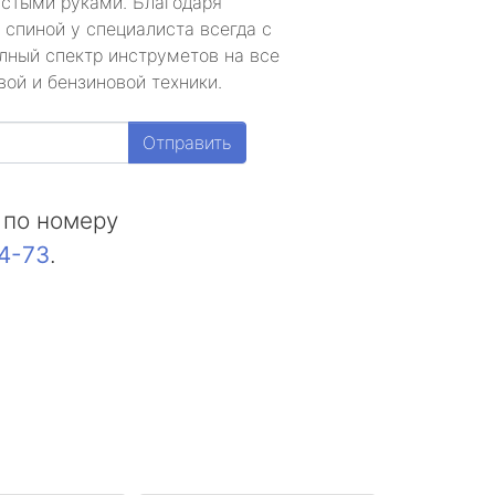
устыми руками. Благодаря
 спиной у специалиста всегда с
лный спектр инструметов на все
ой и бензиновой техники.
Отправить
 по номеру
44-73
.