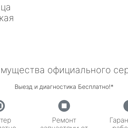
ица
кая
мущества официального се
Выезд и диагностика Бесплатно!*
тер
Ремонт
Гаран