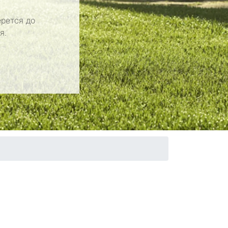
рется до
я.