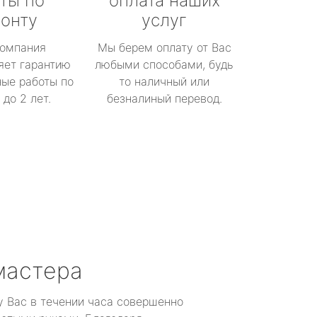
ты по
оплата наших
онту
услуг
омпания
Мы берем оплату от Вас
яет гарантию
любыми способами, будь
ые работы по
то наличный или
до 2 лет.
безналиный перевод.
мастера
у Вас в течении часа совершенно