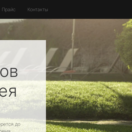
Прайс
Контакты
ов
ея
рется до
ремя.