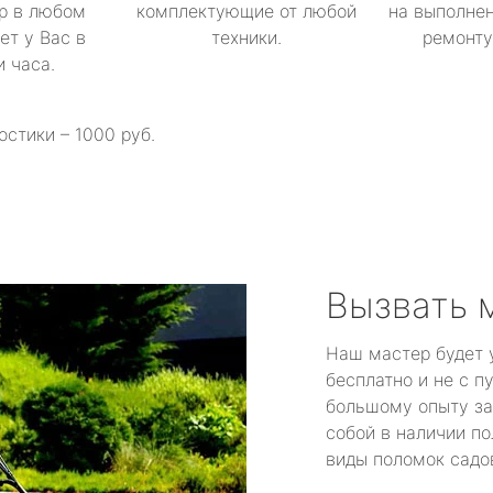
р в любом
комплектующие от любой
на выполнен
ет у Вас в
техники.
ремонту 
и часа.
остики – 1000 руб.
Вызвать 
Наш мастер будет 
бесплатно и не с п
большому опыту за
собой в наличии по
виды поломок садов