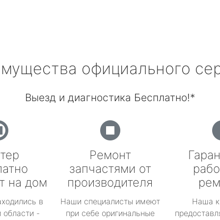
мущества официального се
Выезд и диагностика Бесплатно!*
тер
Ремонт
Гаран
латно
запчастями от
рабо
т на дом
производителя
рем
аходились в
Наши специалисты имеют
Наша к
 области -
при себе оригинальные
предоставл