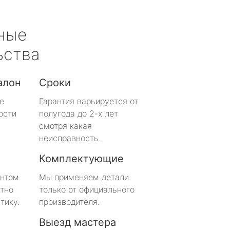
ные
ьства
алон
Сроки
е
Гарантия варьируется от
ости
полугода до 2-х лет
смотря какая
неисправность.
Комплектующие
онтом
Мы применяем детали
тно
только от официального
тику.
производителя.
Выезд мастера