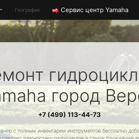
Сервис центр Yamaha
География
емонт гидроцикл
amaha
город Вер
+7 (499) 113-44-73
енер с полным инвентарем инструментов бесплатно добе
и сделает диагностику гидроциклов в самое ближайшее в