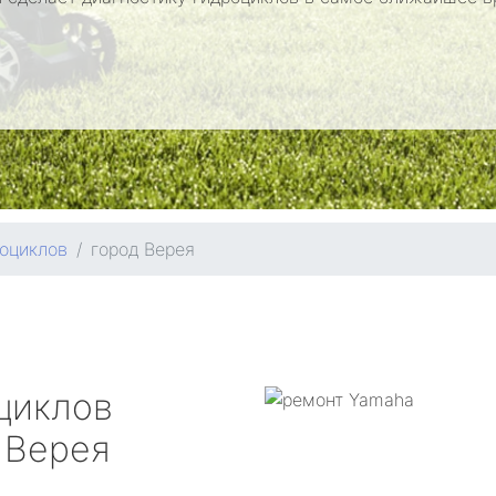
оциклов
город Верея
циклов
 Верея