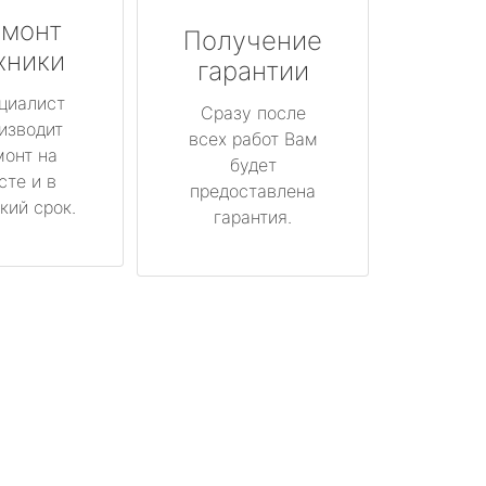
монт
Получение
хники
гарантии
циалист
Сразу после
изводит
всех работ Вам
монт на
будет
сте и в
предоставлена
кий срок.
гарантия.