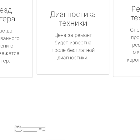
Ре
езд
Диагностика
те
тера
техники
Спе
ас до
Цена за ремонт
про
ованного
будет известна
ре
ени с
после бесплатной
ме
вяжется
диагностики.
корот
тер.