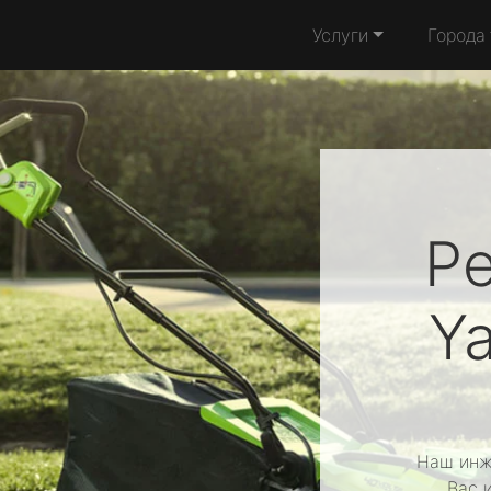
Услуги
Города
Р
Y
Наш инж
Вас 