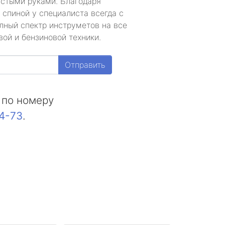
устыми руками. Благодаря
 спиной у специалиста всегда с
лный спектр инструметов на все
ой и бензиновой техники.
Отправить
 по номеру
44-73
.