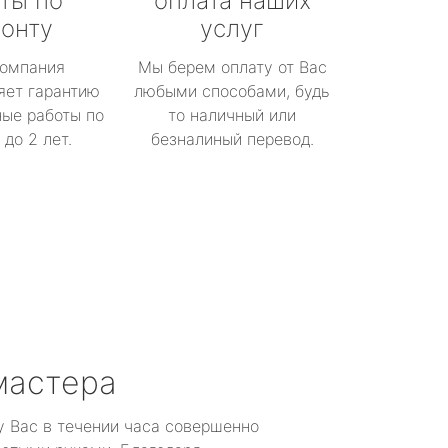
ты по
оплата наших
онту
услуг
омпания
Мы берем оплату от Вас
яет гарантию
любыми способами, будь
ые работы по
то наличный или
до 2 лет.
безналиный перевод.
мастера
у Вас в течении часа совершенно