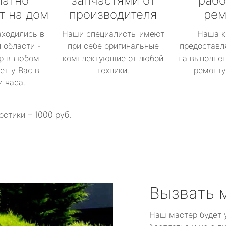
латно
запчастями от
рабо
т на дом
производителя
рем
аходились в
Наши специалисты имеют
Наша к
 области -
при себе оригинальные
предоставл
р в любом
комплектующие от любой
на выполнен
ет у Вас в
техники.
ремонту 
и часа.
остики – 1000 руб.
Вызвать 
Наш мастер будет 