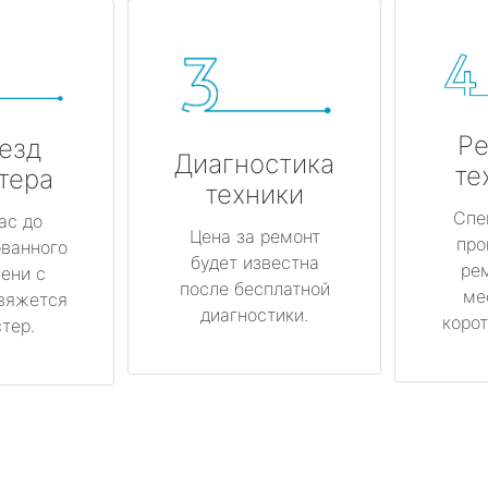
Ре
езд
Диагностика
те
тера
техники
Спе
ас до
Цена за ремонт
про
ованного
будет известна
ре
ени с
после бесплатной
ме
вяжется
диагностики.
корот
тер.