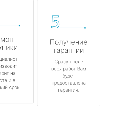
монт
Получение
хники
гарантии
циалист
Сразу после
изводит
всех работ Вам
монт на
будет
сте и в
предоставлена
кий срок.
гарантия.