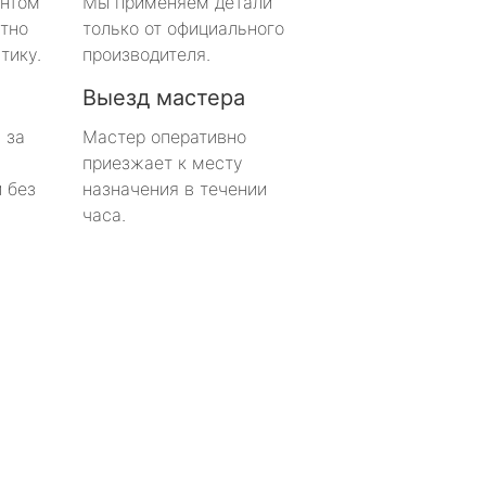
онтом
Мы применяем детали
тно
только от официального
тику.
производителя.
Выезд мастера
 за
Мастер оперативно
приезжает к месту
 без
назначения в течении
часа.