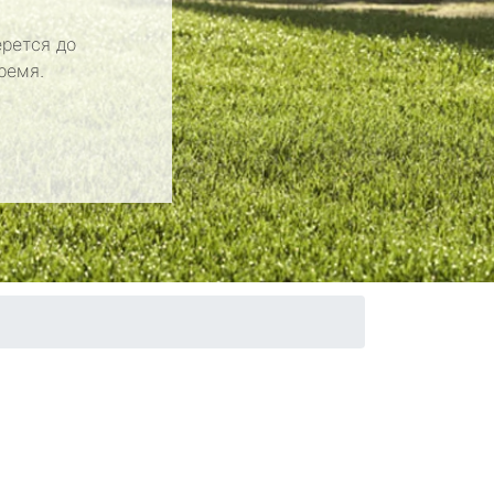
рется до
ремя.