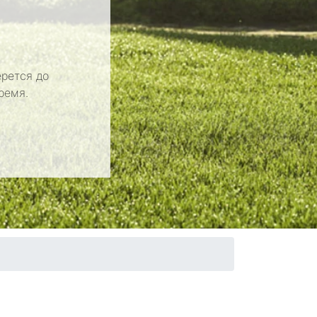
рется до
ремя.