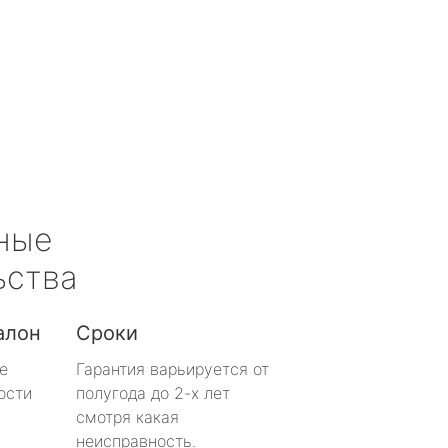
ные
ьства
алон
Сроки
е
Гарантия варьируется от
ости
полугода до 2-х лет
смотря какая
неисправность.