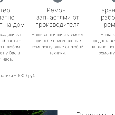
тер
Ремонт
Гаран
латно
запчастями от
рабо
т на дом
производителя
рем
аходились в
Наши специалисты имеют
Наша к
 области -
при себе оригинальные
предоставл
р в любом
комплектующие от любой
на выполнен
ет у Вас в
техники.
ремонту 
и часа.
остики – 1000 руб.