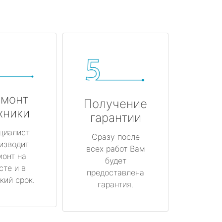
монт
Получение
хники
гарантии
циалист
Сразу после
изводит
всех работ Вам
монт на
будет
сте и в
предоставлена
кий срок.
гарантия.