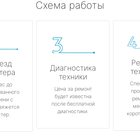
Схема работы
Ре
езд
Диагностика
те
тера
техники
Спе
ас до
Цена за ремонт
про
ованного
будет известна
ре
ени с
после бесплатной
ме
вяжется
диагностики.
корот
тер.