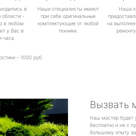
аходились в
Наши специалисты имеют
Наша к
 области -
при себе оригинальные
предоставл
р в любом
комплектующие от любой
на выполнен
ет у Вас в
техники.
ремонту 
и часа.
остики – 1000 руб.
Вызвать 
Наш мастер будет 
бесплатно и не с п
большому опыту за