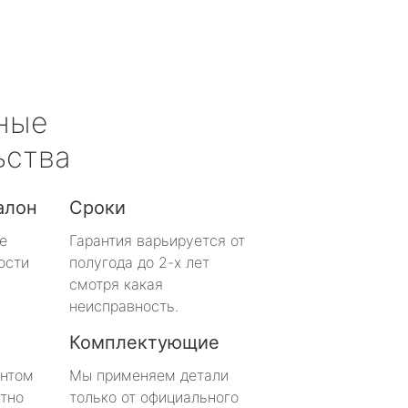
ные
ьства
алон
Сроки
е
Гарантия варьируется от
ости
полугода до 2-х лет
смотря какая
неисправность.
Комплектующие
онтом
Мы применяем детали
тно
только от официального