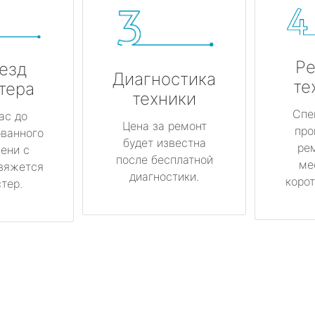
Ре
езд
Диагностика
те
тера
техники
Спе
ас до
Цена за ремонт
про
ованного
будет известна
ре
ени с
после бесплатной
ме
вяжется
диагностики.
корот
тер.