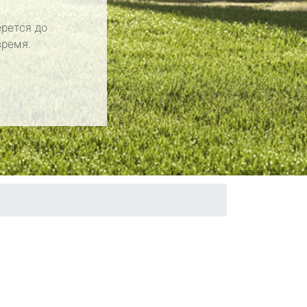
рется до
время.