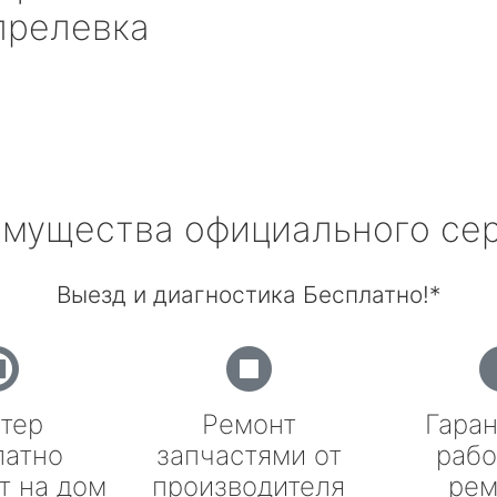
прелевка
мущества официального се
Выезд и диагностика Бесплатно!*
тер
Ремонт
Гаран
латно
запчастями от
рабо
т на дом
производителя
рем