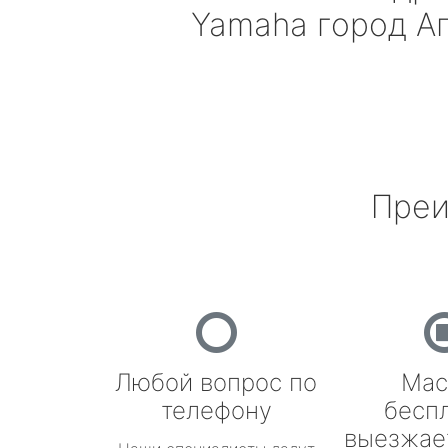
Yamaha
город А
Преи
Любой вопрос по
Мас
телефону
бесп
выезжае