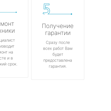
монт
Получение
хники
гарантии
циалист
Сразу после
изводит
всех работ Вам
монт на
будет
сте и в
предоставлена
кий срок.
гарантия.