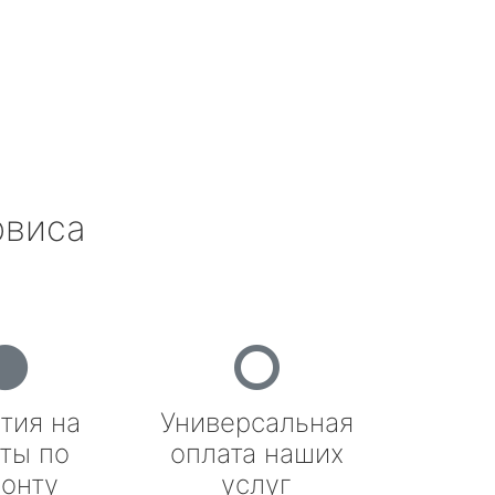
рвиса
тия на
Универсальная
ты по
оплата наших
онту
услуг